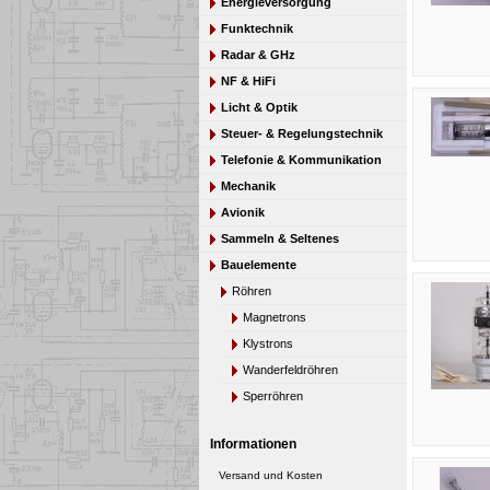
Energieversorgung
Funktechnik
Radar & GHz
NF & HiFi
Licht & Optik
Steuer- & Regelungstechnik
Telefonie & Kommunikation
Mechanik
Avionik
Sammeln & Seltenes
Bauelemente
Röhren
Magnetrons
Klystrons
Wanderfeldröhren
Sperröhren
Senderöhren
Informationen
Thyratrons
Sonstige Röhren
Versand und Kosten