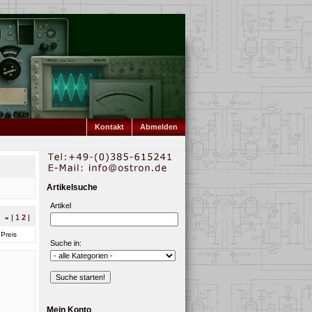
Kontakt
Abmelden
Artikelsuche
Artikel
|
1
2
|
«
Preis
Suche in:
Mein Konto