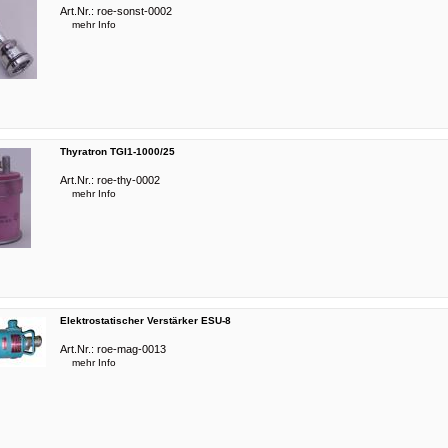
Art.Nr.:
roe-sonst-0002
mehr Info
Thyratron TGI1-1000/25
Art.Nr.:
roe-thy-0002
mehr Info
Elektrostatischer Verstärker ESU-8
Art.Nr.:
roe-mag-0013
mehr Info