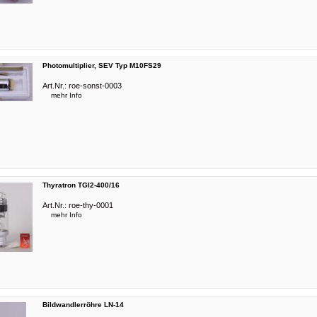
Photomultiplier, SEV Typ M10FS29
Art.Nr.:
roe-sonst-0003
mehr Info
Thyratron TGI2-400/16
Art.Nr.:
roe-thy-0001
mehr Info
Bildwandlerröhre LN-14