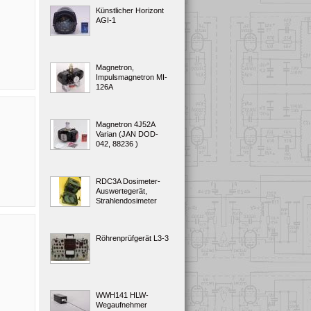
Künstlicher Horizont
AGI-1
Magnetron,
Impulsmagnetron MI-
126A
Magnetron 4J52A
Varian (JAN DOD-
042, 88236 )
RDC3A Dosimeter-
Auswertegerät,
Strahlendosimeter
Röhrenprüfgerät L3-3
WWH141 HLW-
Wegaufnehmer