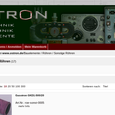
onto / Anmelden
Mein Warenkorb
ei
www.ostron.de
/
Bauelemente
/
Röhren
/
Sonstige Röhren
Röhren
(17)
ite:
10
20
50
100
300
Sortieren nach:
Titel
Gasotron GKD1-500/20
Art.Nr.:
roe-sonst-0005
mehr Info