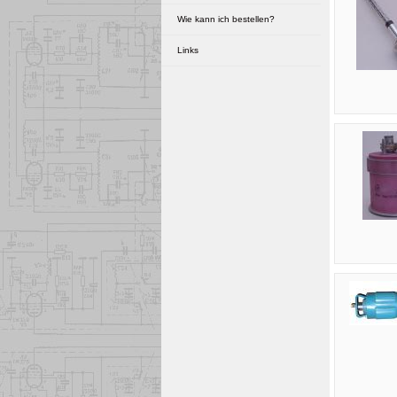
aktive Bauelemente
Wie kann ich bestellen?
passive Bauelemente
Links
Verbindungstechnik
...
Röhrenliste
Manuals & Schaltpläne
sonstiges...