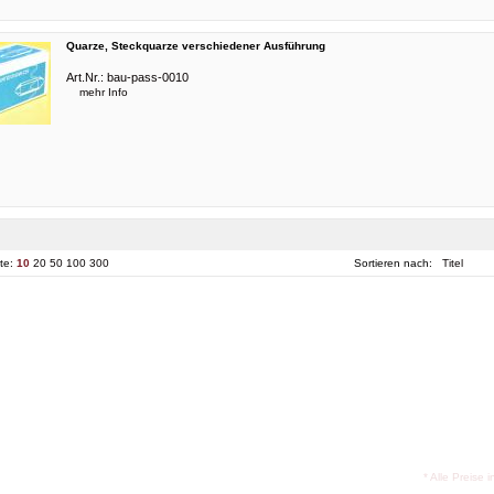
Quarze, Steckquarze verschiedener Ausführung
Art.Nr.:
bau-pass-0010
mehr Info
ite:
10
20
50
100
300
Sortieren nach:
Titel
* Alle Preise 