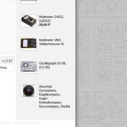
Multimeter Z4312,
(Ц4312)
29,00 €
*
Multimeter VM3,
Vielfachmesser III
|
1
2
|
«
Oszillograph S1-55,
(C1-55)
Preis
Anschütz
Gyrosphere,
Kugelkompass,
Kugel-
Kreiselkompass,
Gyrocompass, Rarität
inkl. MwSt., zzgl. Versandkosten.