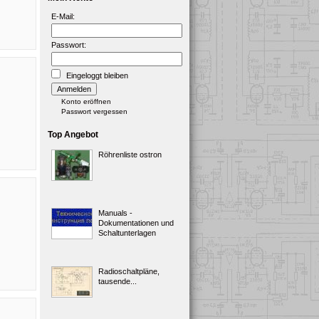
E-Mail:
Passwort:
Eingeloggt bleiben
Konto eröffnen
Passwort vergessen
Top Angebot
Röhrenliste ostron
Manuals -
Dokumentationen und
Schaltunterlagen
Radioschaltpläne,
tausende...