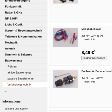
Energieversorgung
Funktechnik
Radar & GHz
NF & HiFi
Licht & Optik
Messkabel-Satz
Steuer- & Regelungstechnik
Art.Nr.:
verb-0021
Telefonie & Kommunikation
mehr Info
Mechanik
Avionik
*
8,49 €
Sammeln & Seltenes
Bauelemente
Röhren
Buchse für Bananenstec
aktive Bauelemente
Art.Nr.:
verb-0020
passive Bauelemente
mehr Info
Verbindungstechnik
...
Röhrenliste
Informationen
Manuals & Schaltpläne
sonstiges...
Versand und Kosten