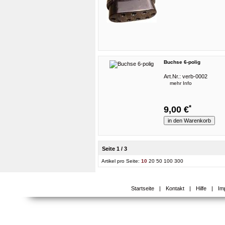
Buchse 6-polig
Art.Nr.:
verb-0002
mehr Info
*
9,00 €
Seite 1 / 3
Artikel pro Seite:
10
20
50
100
300
Startseite
|
Kontakt
|
Hilfe
|
Im