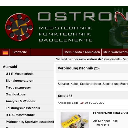
Startseite
Mein Konto / Anmelden
Mein Warenkorb
Sie sind hier bei
www.ostron.de
/
Bauelemente
/
Ver
Auswahl
Verbindungstechnik
(25)
U-I-R-Messtechnik
Signalgeneratoren
Schalter, Kabel, Steckverbinder, Stecker und Buc
Frequenzmesser
Oszilloskope
Seite 1 / 3
Analyzer & Wobbler
Artikel pro Seite:
10
20
50
100
300
Leistungsmesstechnik
Fehlerortungsgerät BART
R-L-C-Messtechnik
Art.Nr.:
spez-0081
Prüftechnik, Spezialmesstechnik
mehr Info