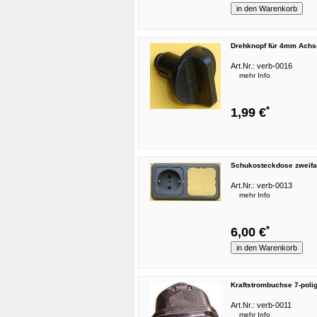
Drehknopf für 4mm Achs
Art.Nr.:
verb-0016
mehr Info
*
1,99 €
Schukosteckdose zweif
Art.Nr.:
verb-0013
mehr Info
*
6,00 €
Kraftstrombuchse 7-poli
Art.Nr.:
verb-0011
mehr Info