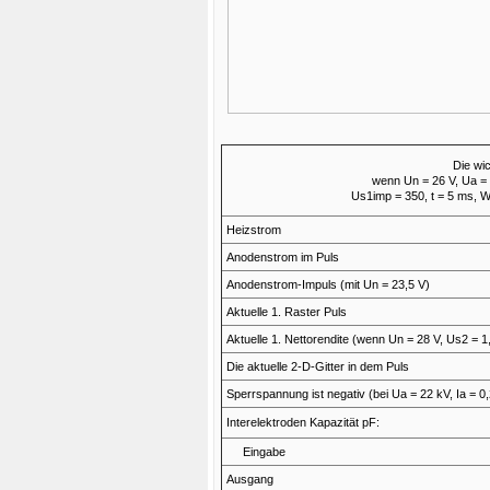
Die wi
wenn Un = 26 V, Ua = 
Us1imp = 350, t = 5 ms, W
Heizstrom
Anodenstrom im Puls
Anodenstrom-Impuls (mit Un = 23,5 V)
Aktuelle 1. Raster Puls
Aktuelle 1. Nettorendite (wenn Un = 28 V, Us2 = 
Die aktuelle 2-D-Gitter in dem Puls
Sperrspannung ist negativ (bei Ua = 22 kV, Ia = 0
Interelektroden Kapazität pF:
Eingabe
Ausgang