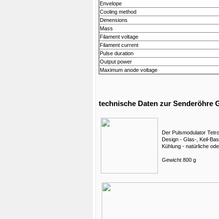
Envelope
Cooling method
Dimensions
Mass
Filament voltage
Filament current
Pulse duration
Output power
Maximum anode voltage
technische Daten zur Senderöhre 
Der Pulsmodulator Tetro
Design - Glas-, Keil-Bas
Kühlung - natürliche ode
Gewicht 800 g