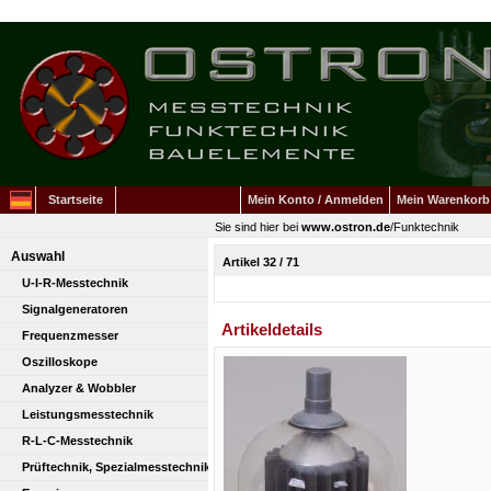
Startseite
Mein Konto / Anmelden
Mein Warenkorb
Sie sind hier bei
www.ostron.de
/
Funktechnik
Auswahl
Artikel 32 / 71
U-I-R-Messtechnik
Signalgeneratoren
Artikeldetails
Frequenzmesser
Oszilloskope
Analyzer & Wobbler
Leistungsmesstechnik
R-L-C-Messtechnik
Prüftechnik, Spezialmesstechnik