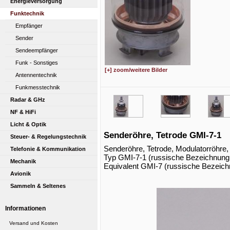
Energieversorgung
Funktechnik
Empfänger
Sender
Sendeempfänger
Funk - Sonstiges
[+] zoom/weitere Bilder
Antennentechnik
Funkmesstechnik
Radar & GHz
NF & HiFi
Licht & Optik
Senderöhre, Tetrode GMI-7-1
Steuer- & Regelungstechnik
Senderöhre, Tetrode, Modulatorröhre,
Telefonie & Kommunikation
Typ GMI-7-1 (russische Bezeichnun
Mechanik
Equivalent GMI-7 (russische Bezeic
Avionik
Sammeln & Seltenes
Bauelemente
Informationen
...
Röhrenliste
Versand und Kosten