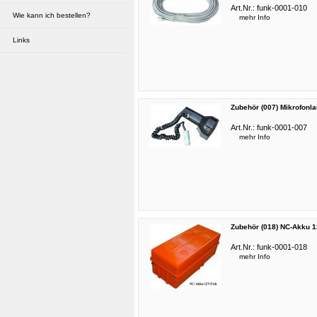
Röhrenliste
Art.Nr.:
funk-0001-010
Wie kann ich bestellen?
mehr Info
Manuals & Schaltpläne
Links
sonstiges...
Zubehör (007) Mikrofonl
Art.Nr.:
funk-0001-007
mehr Info
Zubehör (018) NC-Akku 1
Art.Nr.:
funk-0001-018
mehr Info