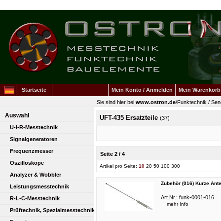
Startseite
Mein Konto / Anmelden
Mein Warenkorb
Sie sind hier bei
www.ostron.de
/
Funktechnik
/
Sen
Auswahl
UFT-435 Ersatzteile
(37)
U-I-R-Messtechnik
Signalgeneratoren
Frequenzmesser
Seite 2 / 4
Oszilloskope
Artikel pro Seite:
10
20
50
100
300
Analyzer & Wobbler
Zubehör (016) Kurze Ant
Leistungsmesstechnik
Art.Nr.:
funk-0001-016
R-L-C-Messtechnik
mehr Info
Prüftechnik, Spezialmesstechnik