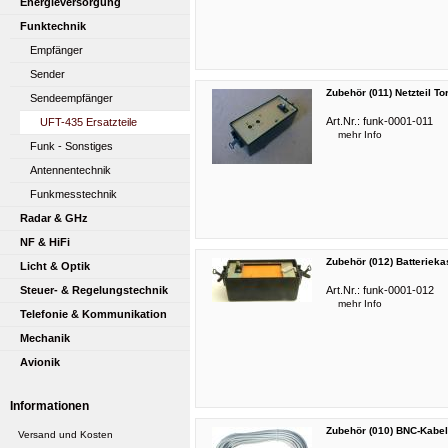
Energieversorgung
Funktechnik
Empfänger
Sender
Zubehör (011) Netzteil T
Sendeempfänger
Art.Nr.:
funk-0001-011
UFT-435 Ersatzteile
mehr Info
Funk - Sonstiges
Antennentechnik
Funkmesstechnik
Radar & GHz
NF & HiFi
Zubehör (012) Batterieka
Licht & Optik
Steuer- & Regelungstechnik
Art.Nr.:
funk-0001-012
mehr Info
Telefonie & Kommunikation
Mechanik
Avionik
Sammeln & Seltenes
Informationen
Bauelemente
Zubehör (010) BNC-Kabel
...
Versand und Kosten